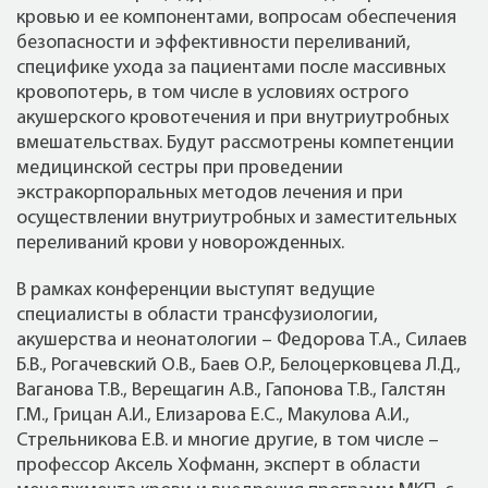
кровью и ее компонентами, вопросам обеспечения
безопасности и эффективности переливаний,
специфике ухода за пациентами после массивных
кровопотерь, в том числе в условиях острого
акушерского кровотечения и при внутриутробных
вмешательствах. Будут рассмотрены компетенции
медицинской сестры при проведении
экстракорпоральных методов лечения и при
осуществлении внутриутробных и заместительных
переливаний крови у новорожденных.
В рамках конференции выступят ведущие
специалисты в области трансфузиологии,
акушерства и неонатологии – Федорова Т.А., Силаев
Б.В., Рогачевский О.В., Баев О.Р., Белоцерковцева Л.Д.,
Ваганова Т.В., Верещагин А.В., Гапонова Т.В., Галстян
Г.М., Грицан А.И., Елизарова Е.С., Макулова А.И.,
Стрельникова Е.В. и многие другие, в том числе –
профессор Аксель Хофманн, эксперт в области