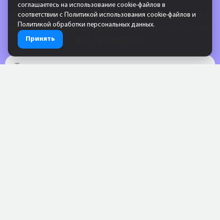
соглашаетесь на использование cookie-файлов в
Узнавайте первыми последние новости о
соответствии с
Политикой использования cookie-файлов
и
Политикой обработки персональных данных
.
мероприятиях, следите за интересующими
вас проектами
Принять
Тематика
согласие
Мы в социальных сетях