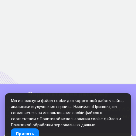
Подписаться на рассылку
Мы используем файлы cookie для корректной работы сайта,
аналитики и улучшения сервиса. Нажимая «Принять», вы
Узнавайте первыми последние новости о
соглашаетесь на использование cookie-файлов в
мероприятиях, следите за интересующими
соответствии с
Политикой использования cookie-файлов
и
вас проектами
Политикой обработки персональных данных
.
Принять